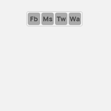
Fb
Ms
Tw
Wa