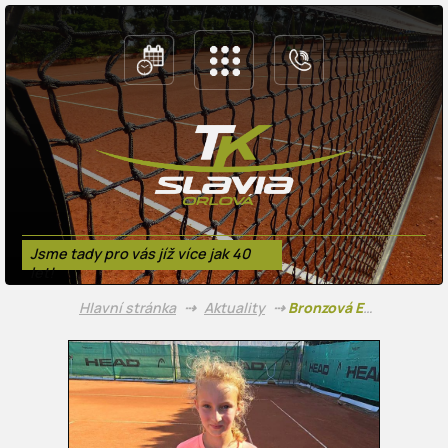
Jsme tady pro vás jíž více jak 40
let!
Hlavní stránka
⇢
Aktuality
⇢
Bronzová Eveline Pavlišová