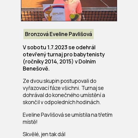
Bronzová Eveline Pavlišová
V sobotu 1.7.2023 se odehrál
otevřený turnaj pro babytenisty
(ročníky 2014, 2015) v Dolním
Benešově.
Ze dvou skupin postupovali do
vyřazovací fáze všichni. Turnaj se
dohrával do konečného umístění a
skončil v odpoledních hodinách.
Eveline Pavlišová se umístila na třetím
místě!
Skvělé, jen tak dál