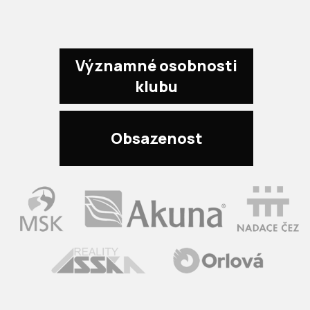
Významné osobnosti
klubu
Obsazenost