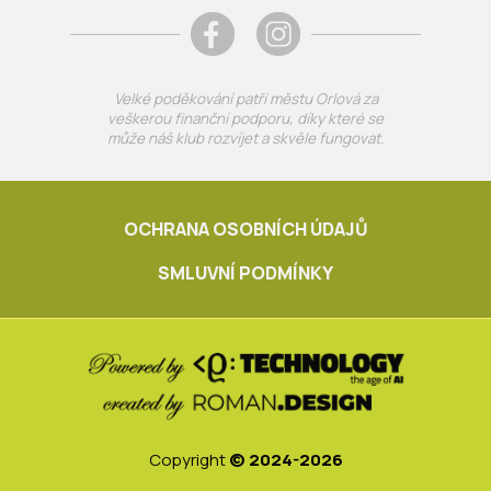
Velké poděkování patří městu Orlová za
veškerou finanční podporu, díky které se
může náš klub rozvíjet a skvěle fungovat.
OCHRANA OSOBNÍCH ÚDAJŮ
SMLUVNÍ PODMÍNKY
Copyright
© 2024-2026