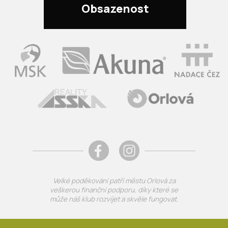
Obsazenost
Velké poděkování patří městu Orlová za
veškerou finanční podporu, díky které se
může náš klub rozvíjet a skvěle fungovat.