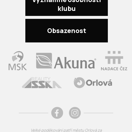
klubu
Obsazenost
Velké poděkování patří městu Orlová za