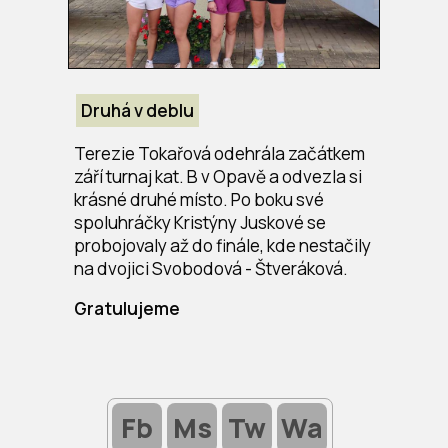
Druhá v deblu
Terezie Tokařová odehrála začátkem
září turnaj kat. B v Opavě a odvezla si
krásné druhé místo. Po boku své
spoluhráčky Kristýny Juskové se
probojovaly až do finále, kde nestačily
na dvojici Svobodová - Štveráková.
Gratulujeme
Fb
Ms
Tw
Wa