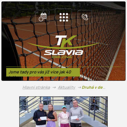
Jsme tady pro vás jíž více jak 40
let!
Hlavní stránka
⇢
Aktuality
⇢
Druhá v deblu